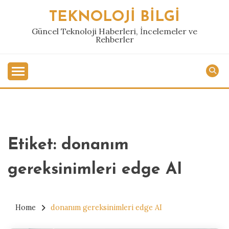
Skip
TEKNOLOJI BILGI
to
content
Güncel Teknoloji Haberleri, İncelemeler ve
Rehberler
Etiket:
donanım
gereksinimleri edge AI
Home
donanım gereksinimleri edge AI