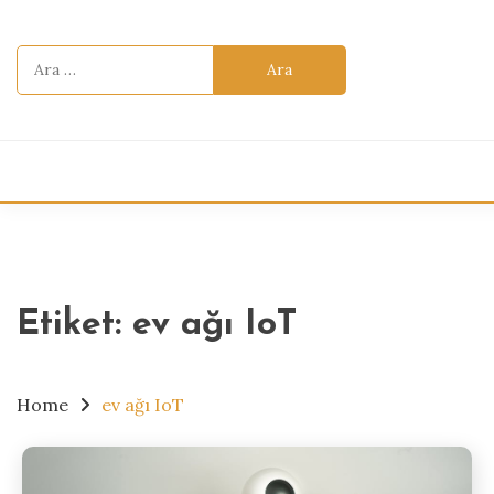
Skip
to
Arama:
content
Etiket:
ev ağı IoT
Home
ev ağı IoT