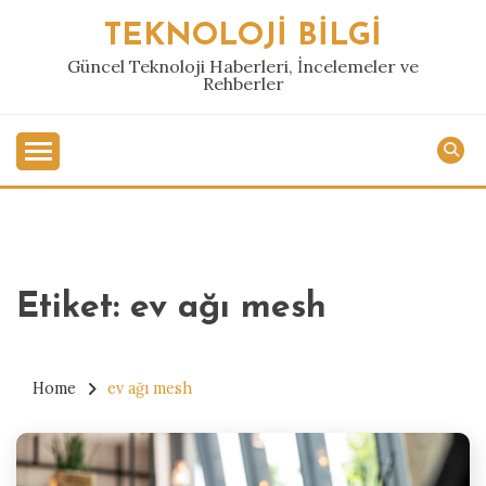
Skip
TEKNOLOJI BILGI
to
content
Güncel Teknoloji Haberleri, İncelemeler ve
Rehberler
Etiket:
ev ağı mesh
Home
ev ağı mesh