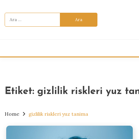
Skip
to
Arama:
content
Etiket:
gizlilik riskleri yuz t
Home
gizlilik riskleri yuz tanima