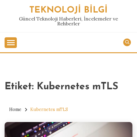
Skip
TEKNOLOJI BILGI
to
content
Güncel Teknoloji Haberleri, İncelemeler ve
Rehberler
Etiket:
Kubernetes mTLS
Home
Kubernetes mTLS