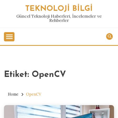
Skip
TEKNOLOJI BILGI
to
content
Güncel Teknoloji Haberleri, İncelemeler ve
Rehberler
Etiket:
OpenCV
Home
OpenCV