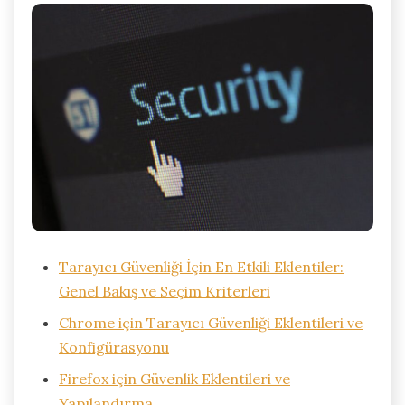
Tarayıcı Güvenliği İçin En Etkili Eklentiler:
Genel Bakış ve Seçim Kriterleri
Chrome için Tarayıcı Güvenliği Eklentileri ve
Konfigürasyonu
Firefox için Güvenlik Eklentileri ve
Yapılandırma