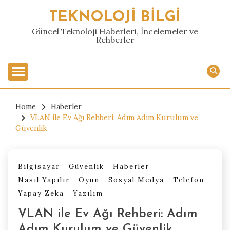
Skip
TEKNOLOJI BILGI
to
content
Güncel Teknoloji Haberleri, İncelemeler ve
Rehberler
Home
Haberler
VLAN ile Ev Ağı Rehberi: Adım Adım Kurulum ve
Güvenlik
Bilgisayar
Güvenlik
Haberler
Nasıl Yapılır
Oyun
Sosyal Medya
Telefon
Yapay Zeka
Yazılım
VLAN ile Ev Ağı Rehberi: Adım
Adım Kurulum ve Güvenlik